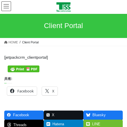
コ
ナ
ン
ビ
テ
ゲ
ン
ー
Client Portal
ツ
シ
へ
ョ
ス
ン
HOME
Client Portal
キ
に
ッ
移
プ
動
[jetpackcrm_clientportal]
共有:
Facebook
X
Facebook
X
Bluesky
Hatena
LINE
Threads