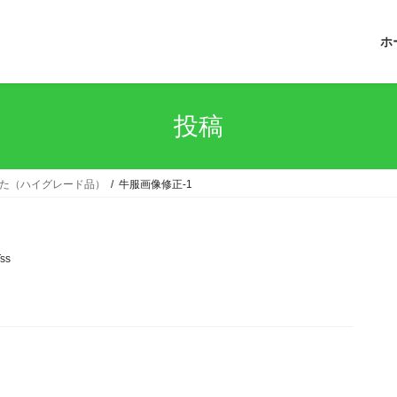
ホ
投稿
した（ハイグレード品）
牛服画像修正-1
ss