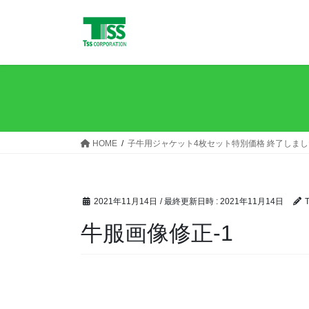
コ
ナ
ン
ビ
テ
ゲ
ン
ー
ツ
シ
へ
ョ
ス
ン
キ
に
ッ
移
HOME
子牛用ジャケット4枚セット特別価格 終了しま
プ
動
2021年11月14日
/ 最終更新日時 :
2021年11月14日
T
牛服画像修正-1