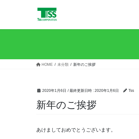
コ
ナ
ン
ビ
テ
ゲ
ン
ー
ツ
シ
へ
ョ
ス
ン
キ
に
ッ
移
HOME
未分類
新年のご挨拶
プ
動
2020年1月6日
/ 最終更新日時 :
2020年1月6日
Tss
新年のご挨拶
あけましておめでとうございます。