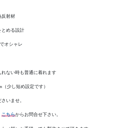
熱反射材
をとめる設計
”でオシャレ
入れない時も普通に着れます
5㎝（少し短め設定です）
ださいませ。
、
こちら
からお問合せ下さい。