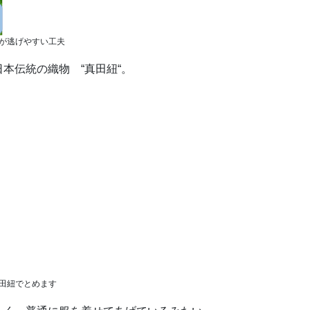
が逃げやすい工夫
本伝統の織物 “真田紐“。
田紐でとめます