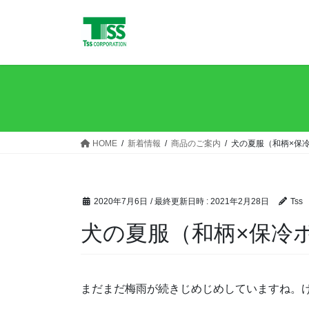
コ
ナ
ン
ビ
テ
ゲ
ン
ー
ツ
シ
へ
ョ
ス
ン
キ
に
ッ
移
HOME
新着情報
商品のご案内
犬の夏服（和柄×保
プ
動
2020年7月6日
/ 最終更新日時 :
2021年2月28日
Tss
犬の夏服（和柄×保冷
まだまだ梅雨が続きじめじめしていますね。